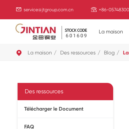


service@jtgroup.com.cn
+86-05748300
La maison

La maison
Des ressources
Blog
La
Des ressources
Télécharger le Document
FAQ