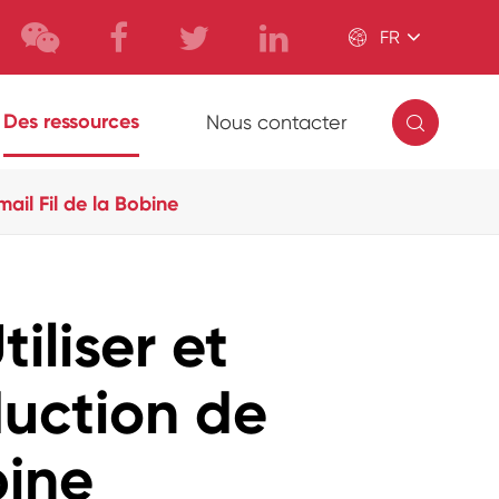

FR

Des ressources
Nous contacter
ail Fil de la Bobine
iliser et
duction de
bine