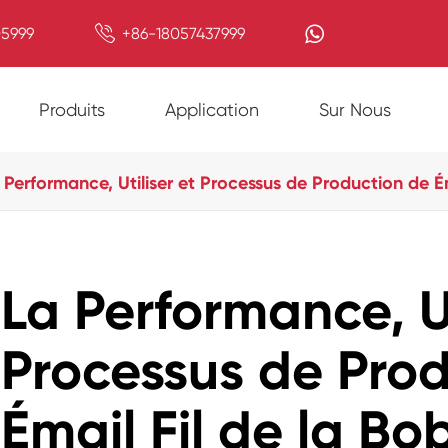

5999
+86-18057437999
Produits
Application
Sur Nous
 Performance, Utiliser et Processus de Production de Ém
La Performance, Ut
Processus de Pro
Émail Fil de la Bo