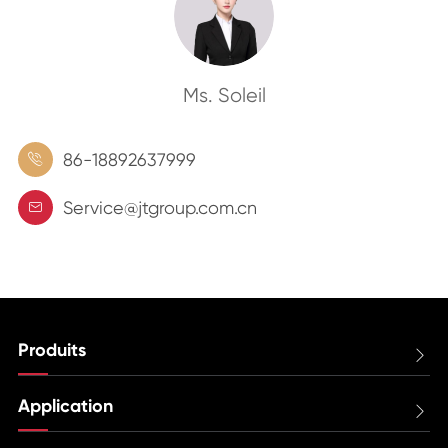
Ms. Soleil
86-18892637999

Service@jtgroup.com.cn

Produits

Application
