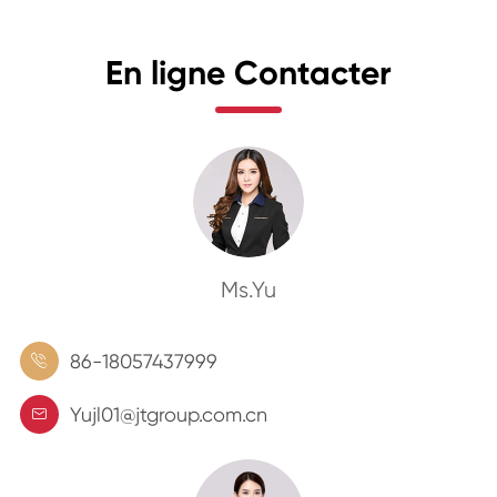
En ligne Contacter
Ms.Yu
86-18057437999

Yujl01@jtgroup.com.cn
