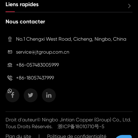
Liens rapides

Nous contacter
No.1 Chengxi West Road, Cicheng, Ningbo, China

service@jtgroup.com.cn

+86-057483005999

+86-18057437999

Droit d'auteur©
Ningbo Jintian Copper (Group) Co., Ltd.
Tous Droits Réservés.
浙ICP备18010710号-5
Plan du site
|
Politique de confidentialité