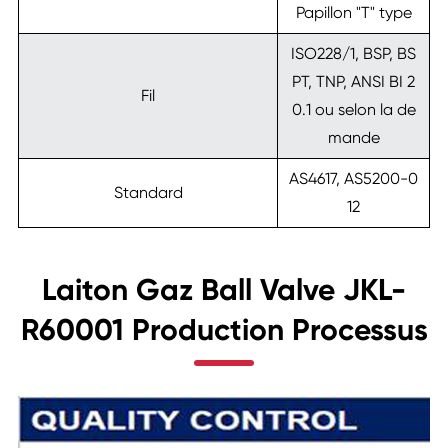
Papillon "T" type
ISO228/1, BSP, BS
PT, TNP, ANSI BI 2
Fil
0.1 ou selon la de
mande
AS4617, AS5200-0
Standard
12
Laiton Gaz Ball Valve JKL-
R60001 Production Processus