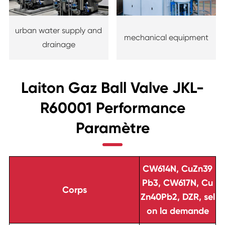
urban water supply and
mechanical equipment
drainage
Laiton Gaz Ball Valve JKL-
R60001 Performance
Paramètre
CW614N, CuZn39
Pb3, CW617N, Cu
Corps
Zn40Pb2, DZR, sel
on la demande