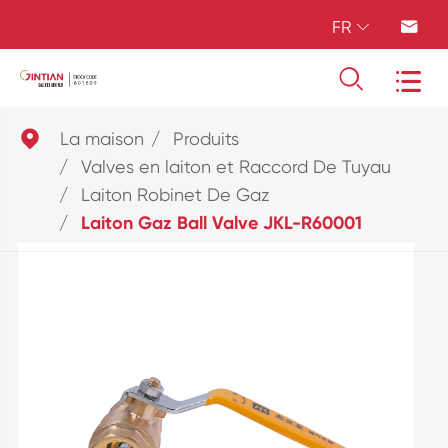
FR





La maison
Produits
Valves en laiton et Raccord De Tuyau
Laiton Robinet De Gaz
Laiton Gaz Ball Valve JKL-R60001