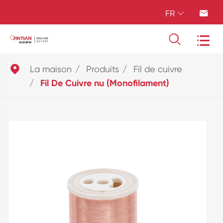
FR





La maison
Produits
Fil de cuivre
Fil De Cuivre nu (Monofilament)