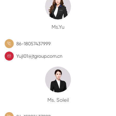
Ms.Yu
86-18057437999

Yujl01@jtgroup.com.cn

Ms. Soleil