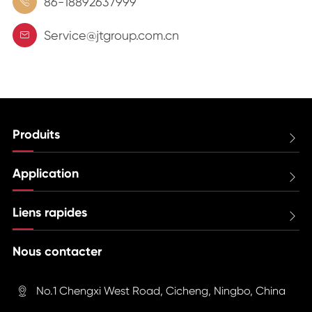
86-18892637999

Service@jtgroup.com.cn

Produits

Application

Liens rapides

Nous contacter
No.1 Chengxi West Road, Cicheng, Ningbo, China
