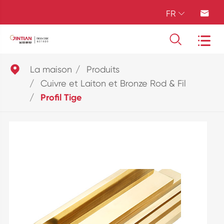
FR





La maison
Produits
Cuivre et Laiton et Bronze Rod & Fil
Profil Tige