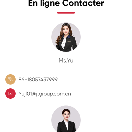
En ligne Contacter
Ms.Yu
86-18057437999

Yujl01@jtgroup.com.cn
