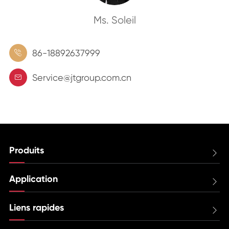
Ms. Soleil
86-18892637999

Service@jtgroup.com.cn

Produits

Application

Liens rapides
