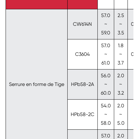
57.0
2.5
CW614N
~
~
0.3
59.0
3.5
57.0
1.8
C3604
~
~
0.5
61.0
3.7
56.0
2.0
Serrure en forme de Tige
HPb58-2A
~
~
-
60.0
3.2
54.0
2.0
HPb58-2C
~
~
-
58.0
5.0
57.0
2.0