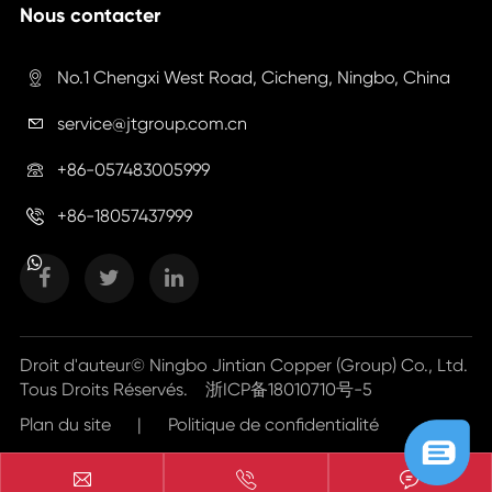
Nous contacter
No.1 Chengxi West Road, Cicheng, Ningbo, China

service@jtgroup.com.cn

+86-057483005999

+86-18057437999

Droit d'auteur©
Ningbo Jintian Copper (Group) Co., Ltd.
Tous Droits Réservés.
浙ICP备18010710号-5
Plan du site
|
Politique de confidentialité


