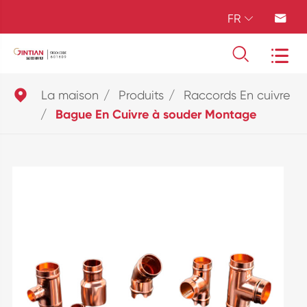
FR





La maison
Produits
Raccords En cuivre
Bague En Cuivre à souder Montage