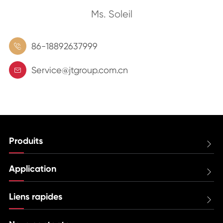
Ms. Soleil
86-18892637999

Service@jtgroup.com.cn

Produits

Application

Liens rapides
