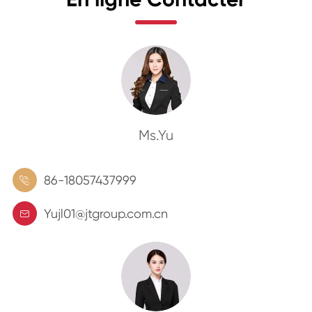
Ms.Yu
86-18057437999

Yujl01@jtgroup.com.cn
