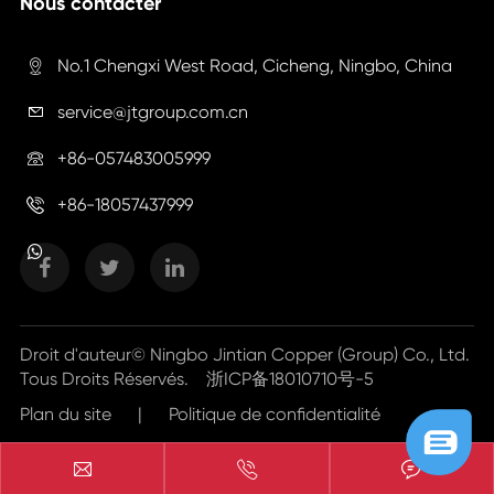
Nous contacter
No.1 Chengxi West Road, Cicheng, Ningbo, China

service@jtgroup.com.cn

+86-057483005999

+86-18057437999

Droit d'auteur©
Ningbo Jintian Copper (Group) Co., Ltd.
Tous Droits Réservés.
浙ICP备18010710号-5
Plan du site
|
Politique de confidentialité


