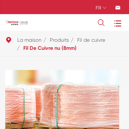
FR





La maison
Produits
Fil de cuivre
Fil De Cuivre nu (8mm)