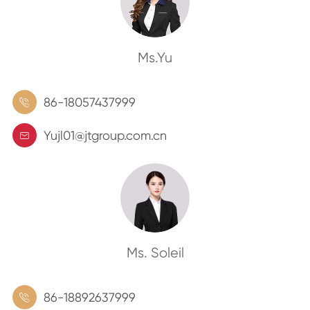
Ms.Yu
86-18057437999

Yujl01@jtgroup.com.cn

Ms. Soleil
86-18892637999
