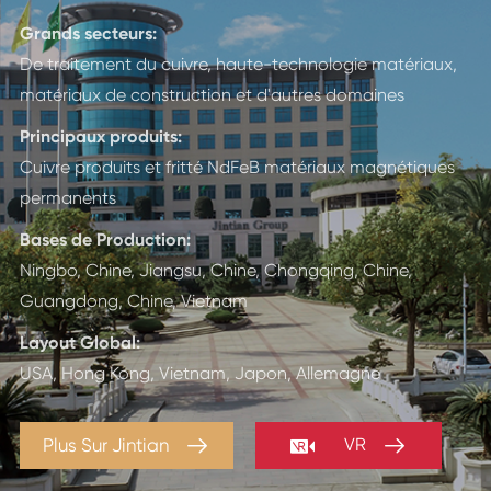
Grands secteurs:
De traitement du cuivre, haute-technologie matériaux,
matériaux de construction et d'autres domaines
Principaux produits:
Cuivre produits et fritté NdFeB matériaux magnétiques
permanents
Bases de Production:
Ningbo, Chine, Jiangsu, Chine, Chongqing, Chine,
Guangdong, Chine, Vietnam
Layout Global:
USA, Hong Kong, Vietnam, Japon, Allemagne



Plus Sur Jintian
VR