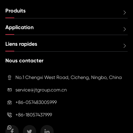
Produits

Application

Liens rapides

Nous contacter
No.1 Chengxi West Road, Cicheng, Ningbo, China

service@jtgroup.com.cn

+86-057483005999

+86-18057437999
