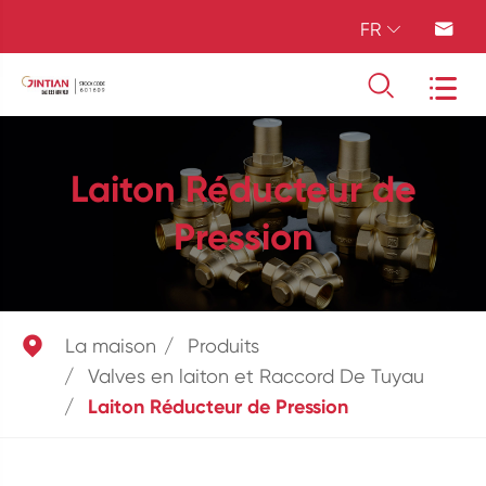
FR




Laiton Réducteur de
Pression

La maison
Produits
Valves en laiton et Raccord De Tuyau
Laiton Réducteur de Pression