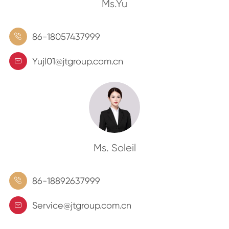
Ms.Yu
86-18057437999

Yujl01@jtgroup.com.cn

Ms. Soleil
86-18892637999

Service@jtgroup.com.cn
