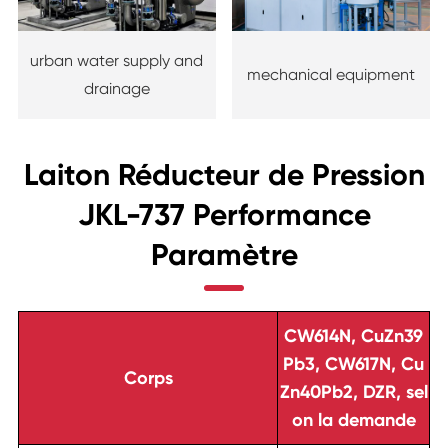
urban water supply and
mechanical equipment
drainage
Laiton Réducteur de Pression
JKL-737 Performance
Paramètre
CW614N, CuZn39
Pb3, CW617N, Cu
Corps
Zn40Pb2, DZR, sel
on la demande