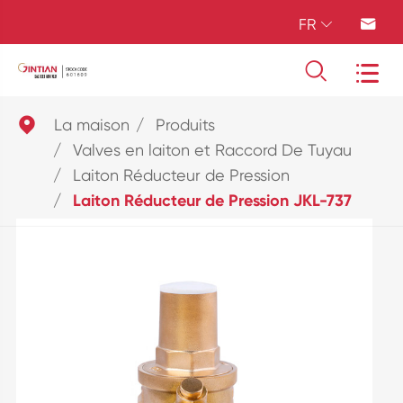
FR





La maison
Produits
Valves en laiton et Raccord De Tuyau
Laiton Réducteur de Pression
Laiton Réducteur de Pression JKL-737