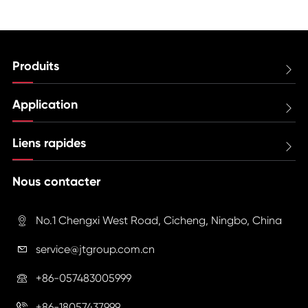
Produits

Application

Liens rapides

Nous contacter
No.1 Chengxi West Road, Cicheng, Ningbo, China

service@jtgroup.com.cn

+86-057483005999

+86-18057437999
