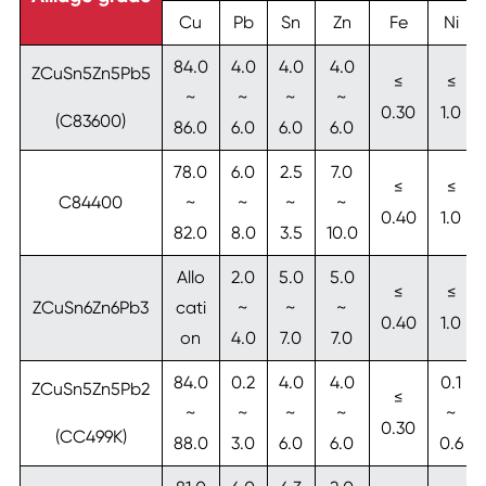
Cu
Pb
Sn
Zn
Fe
Ni
84.0
4.0
4.0
4.0
ZCuSn5Zn5Pb5
≤
≤
~
~
~
~
0.30
1.0
(C83600)
86.0
6.0
6.0
6.0
78.0
6.0
2.5
7.0
≤
≤
C84400
~
~
~
~
0.40
1.0
82.0
8.0
3.5
10.0
Allo
2.0
5.0
5.0
≤
≤
ZCuSn6Zn6Pb3
cati
~
~
~
0.40
1.0
on
4.0
7.0
7.0
84.0
0.2
4.0
4.0
0.1
ZCuSn5Zn5Pb2
≤
~
~
~
~
~
0.30
(CC499K)
88.0
3.0
6.0
6.0
0.6