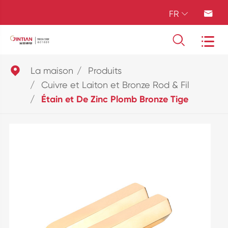
FR





La maison
Produits
Cuivre et Laiton et Bronze Rod & Fil
Étain et De Zinc Plomb Bronze Tige