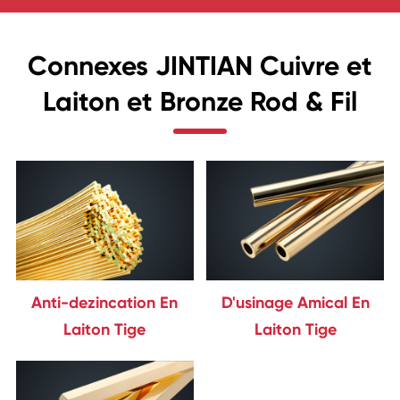
Connexes JINTIAN Cuivre et
Laiton et Bronze Rod & Fil
Anti-dezincation En
D'usinage Amical En
Laiton Tige
Laiton Tige