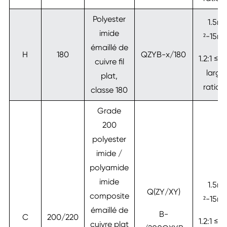
Polyester
1.5m
imide
²-15m
émaillé de
H
180
QZYB-x/180
1.2:1 ≤W
cuivre fil
large
plat,
ratio≤ 
classe 180
Grade
200
polyester
imide /
polyamide
imide
1.5m
Q(ZY/XY)
composite
²-15m
émaillé de
B-
C
200/220
1.2:1 ≤W
cuivre plat