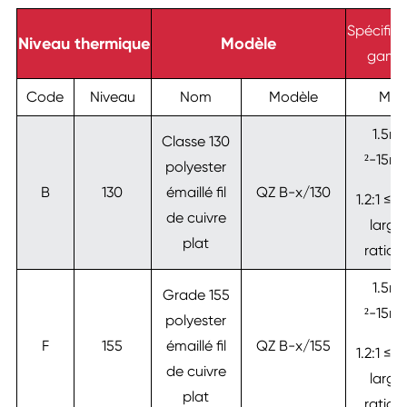
Spécifica
Niveau thermique
Modèle
gam
Code
Niveau
Nom
Modèle
Mm
1.5m
Classe 130
²-15m
polyester
B
130
émaillé fil
QZ B-x/130
1.2:1 ≤W
de cuivre
large
plat
ratio≤ 
1.5m
Grade 155
²-15m
polyester
F
155
émaillé fil
QZ B-x/155
1.2:1 ≤W
de cuivre
large
plat
ratio≤ 