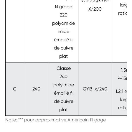
x/200QXYB-
large
fil grade
X/200
ratio≤ 
220
polyamide
imide
émaillé fil
de cuivre
plat
Classe
1.5m
240
²-15m
polyimide
C
240
QYB-x/240
1.2:1 ≤W
émaillé fil
large
de cuivre
ratio≤ 
plat
Note: "*" pour approximative Américain fil gage