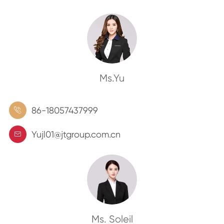
Ms.Yu
86-18057437999

Yujl01@jtgroup.com.cn

Ms. Soleil