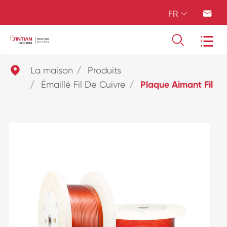
FR





La maison
Produits
Émaillé Fil De Cuivre
Plaque Aimant Fil