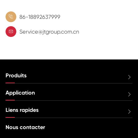
86-18892637999

Service@jtgroup.com.cn

Produits

Application

Liens rapides

Nous contacter