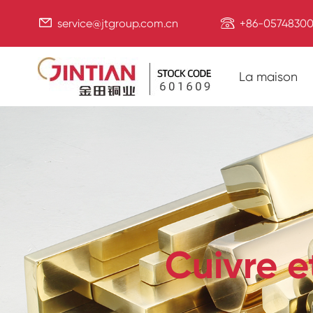


service@jtgroup.com.cn
+86-05748300
La maison
Cuivre e