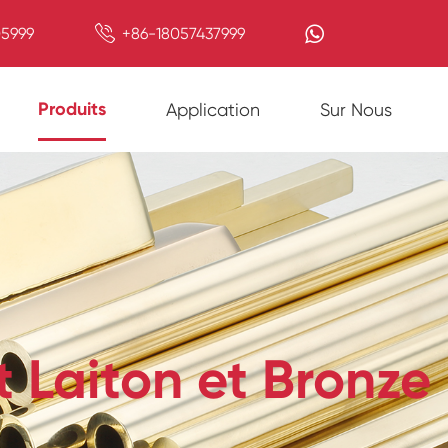

5999
+86-18057437999
Produits
Application
Sur Nous
t Laiton et Bronze 