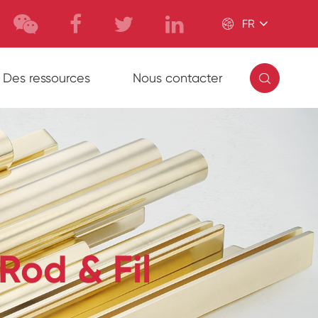

FR

Des ressources
Nous contacter
Rod & Fil