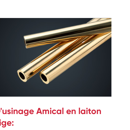
'usinage Amical en laiton
ige: