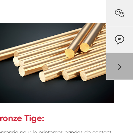


ronze Tige:
proprié pour le printemps bandes de contact