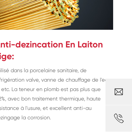
nti-dezincation En Laiton
ige:
ilisé dans la porcelaine sanitaire, de
frigération valve, vanne de chauffage de l'eau
 etc. La teneur en plomb est pas plus que

2%, avec bon traitement thermique, haute
sistance à l'usure, et excellent anti-au

zingage la corrosion.