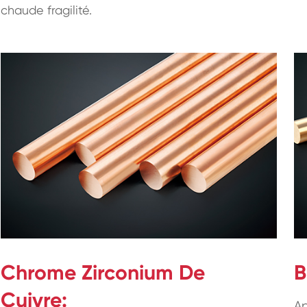
chaude fragilité.
Chrome Zirconium De
B
Cuivre:
Ap